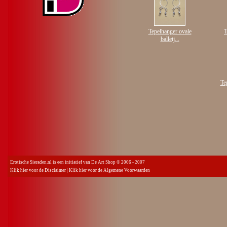
Tepelhanger ovale
T
balletj...
Te
Erotische Sieraden.nl is een initiatief van De Art Shop © 2006 - 2007
Klik hier voor de Disclaimer
|
Klik hier voor de Algemene Voorwaarden