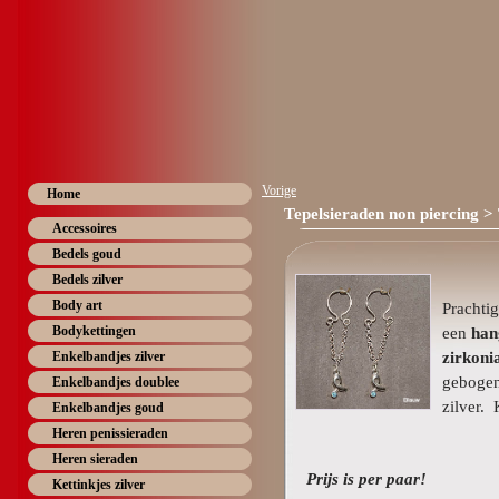
Vorige
Home
Tepelsieraden non piercing
> 
Accessoires
Bedels goud
Bedels zilver
Body art
Prachtig
Bodykettingen
een
han
zirkoni
Enkelbandjes zilver
gebogen
Enkelbandjes doublee
zilver. 
Enkelbandjes goud
Heren penissieraden
Heren sieraden
Prijs is per paar!
Kettinkjes zilver