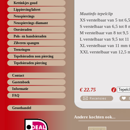
Kettinkjes goud
Lippiercing/labret
Maatinfo tepelclip
Neuspiercings
XS verstelbaar van 5 tot 6
Neuspiercings diamant
S verstelbaar van 6,5 tot 8
Oorsieraden
M verstelbaar van 8 tot 9,
Pols- en handsieraden
L verstelbaar van 9,5 tot 1
Zilveren spangen
XL verstelbaar van 11 mm 
Teenringen
XXL verstelbaar van 12,5
Tepelsieraden non piercing
Tepelsieraden piercing
Contact
Gastenboek
Informatie
€
22.75
FAQ
Groothandel
Andere kochten ook...