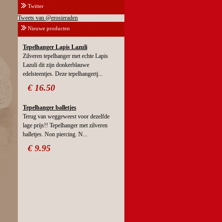
Twitter
Tweets van @erosieraden
Nieuwe producten
Tepelhanger Lapis Lazuli
Zilveren tepelhanger met echte Lapis
Lazuli dit zijn donkerblauwe
edelsteentjes. Deze tepelhangertj...
€ 16.50
Tepelhanger balletjes
Terug van weggeweest voor dezelfde
lage prijs!! Tepelhanger met zilveren
balletjes. Non piercing. N...
€ 9.95