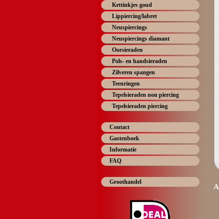
Kettinkjes goud
Lippiercing/labret
Neuspiercings
Neuspiercings diamant
Oorsieraden
Pols- en handsieraden
Zilveren spangen
Teenringen
Tepelsieraden non piercing
Tepelsieraden piercing
Contact
Gastenboek
Informatie
FAQ
Groothandel
A