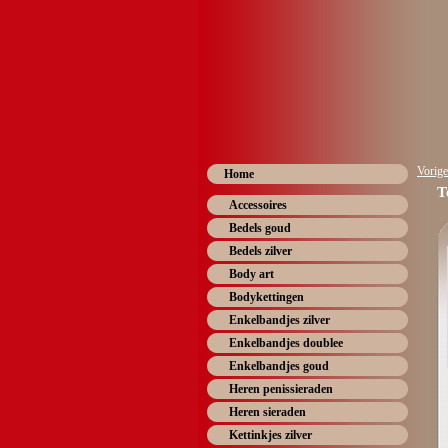
Vorige
Home
T
Accessoires
Bedels goud
Bedels zilver
Body art
Bodykettingen
Enkelbandjes zilver
Enkelbandjes doublee
Enkelbandjes goud
Heren penissieraden
Heren sieraden
Kettinkjes zilver