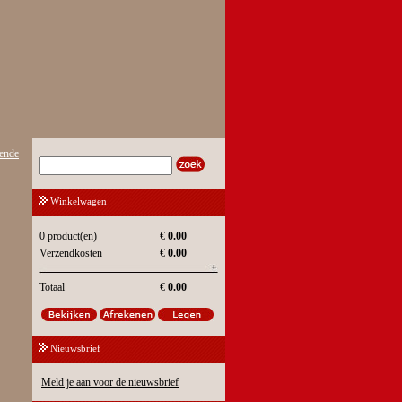
ende
Winkelwagen
0 product(en)
€
0.00
Verzendkosten
€
0.00
Totaal
€
0.00
Nieuwsbrief
Meld je aan voor de nieuwsbrief