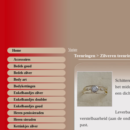
Vorige
Home
Teenringen
> Zilveren teenri
Accessoires
Bedels goud
Bedels zilver
Body art
Schitter
Bodykettingen
het mid
een dich
Enkelbandjes zilver
Enkelbandjes doublee
Enkelbandjes goud
Leverba
Heren penissieraden
verstelbaarheid (aan de onde
Heren sieraden
past.
Kettinkjes zilver