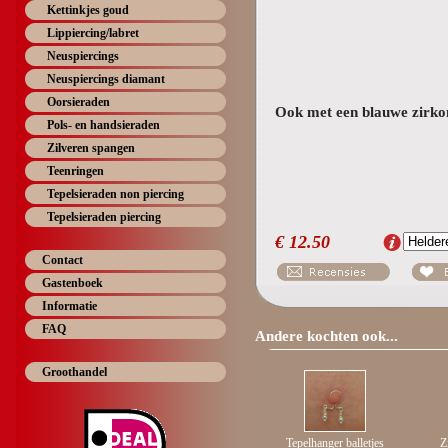
Kettinkjes goud
Lippiercing/labret
Neuspiercings
Neuspiercings diamant
Oorsieraden
Ook met een blauwe zirkon
Pols- en handsieraden
Zilveren spangen
Teenringen
Tepelsieraden non piercing
Tepelsieraden piercing
€
12.50
Contact
Gastenboek
Informatie
FAQ
Andere kochten ook...
Groothandel
Tepelhanger balletjes
Z