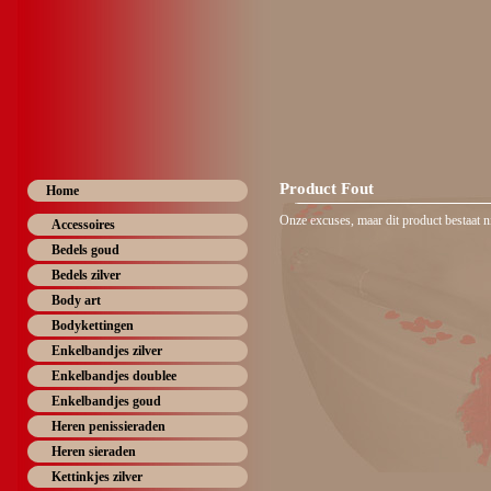
Product Fout
Home
Onze excuses, maar dit product bestaat nie
Accessoires
Bedels goud
Bedels zilver
Body art
Bodykettingen
Enkelbandjes zilver
Enkelbandjes doublee
Enkelbandjes goud
Heren penissieraden
Heren sieraden
Kettinkjes zilver