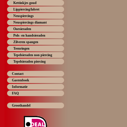
Kettinkjes goud
Lippiercing/labret
Neuspiercings
Neuspiercings diamant
Oorsieraden
Pols- en handsieraden
Zilveren spangen
Teenringen
Tepelsieraden non piercing
Tepelsieraden piercing
Contact
Gastenboek
Informatie
FAQ
Groothandel