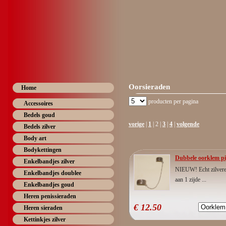
Oorsieraden
Home
producten per pagina
Accessoires
Bedels goud
vorige
|
1
| 2 |
3
|
4
|
volgende
Bedels zilver
Body art
Bodykettingen
Dubbele oorklem pijl
Enkelbandjes zilver
NIEUW! Echt zilveren
Enkelbandjes doublee
aan 1 zijde ...
Enkelbandjes goud
Heren penissieraden
€
12.50
Heren sieraden
Kettinkjes zilver