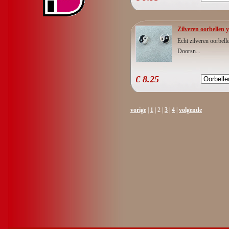
Zilveren oorbellen 
Echt zilveren oorbell
Doorsn...
€
8.25
vorige
|
1
| 2 |
3
|
4
|
volgende