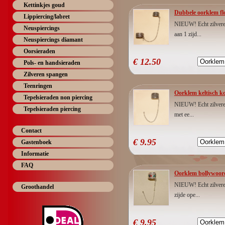
Kettinkjes goud
Dubbele oorklem flo
Lippiercing/labret
NIEUW! Echt zilvere
Neuspiercings
aan 1 zijd...
Neuspiercings diamant
Oorsieraden
€
12.50
Pols- en handsieraden
Zilveren spangen
Teenringen
Oorklem keltisch kor
Tepelsieraden non piercing
NIEUW! Echt zilveren
Tepelsieraden piercing
met ee...
Contact
€
9.95
Gastenboek
Informatie
FAQ
Oorklem bollywoord 
NIEUW! Echt zilvere
Groothandel
zijde ope...
€
9.95