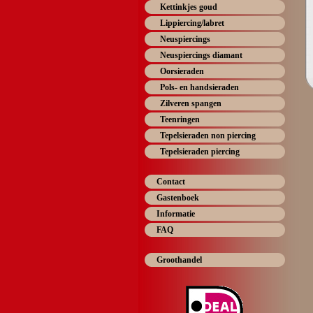
Kettinkjes goud
Lippiercing/labret
Neuspiercings
Neuspiercings diamant
Oorsieraden
Pols- en handsieraden
Zilveren spangen
Teenringen
Tepelsieraden non piercing
Tepelsieraden piercing
Contact
Gastenboek
Informatie
FAQ
Groothandel