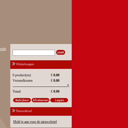
ende
Winkelwagen
0 product(en)
€
0.00
Verzendkosten
€
0.00
Totaal
€
0.00
Nieuwsbrief
Meld je aan voor de nieuwsbrief