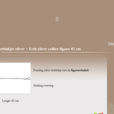
Volg
ettinkjes zilver
> Echt zilver collier figaro 45 cm
Prachtig zilver kettinkje met de
figaroschakel.
Sluiting;veerring
Lengte 45 cm