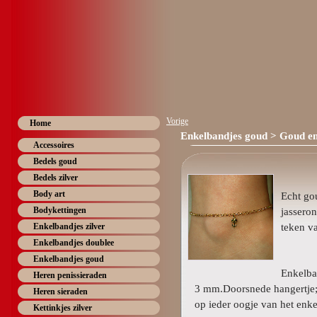
Vorige
Home
Enkelbandjes goud
> Goud enk
Accessoires
Bedels goud
Bedels zilver
Body art
Echt go
Bodykettingen
jassero
teken v
Enkelbandjes zilver
Enkelbandjes doublee
Enkelbandjes goud
Enkelba
Heren penissieraden
3 mm.Doorsnede hangertje; 
Heren sieraden
op ieder oogje van het enke
Kettinkjes zilver