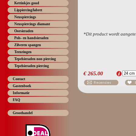
Kettinkjes goud
Lippiercing/labret
Neuspiercings
Neuspiercings diamant
Oorsieraden
*Dit product wordt aangete
Pols- en handsieraden
Zilveren spangen
Teenringen
Tepelsieraden non piercing
Tepelsieraden piercing
€
265.00
Contact
Gastenboek
Informatie
FAQ
Groothandel