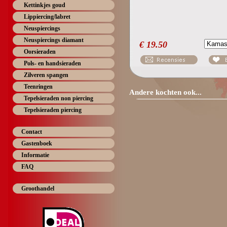
Kettinkjes goud
Lippiercing/labret
Neuspiercings
Neuspiercings diamant
€
19.50
Oorsieraden
Pols- en handsieraden
Zilveren spangen
Teenringen
Andere kochten ook...
Tepelsieraden non piercing
Tepelsieraden piercing
Contact
Gastenboek
Informatie
FAQ
Groothandel