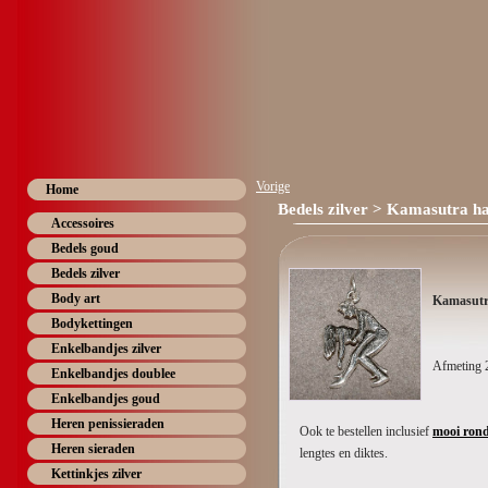
Vorige
Home
Bedels zilver
> Kamasutra h
Accessoires
Bedels goud
Bedels zilver
Body art
Kamasutr
Bodykettingen
Enkelbandjes zilver
Afmeting 
Enkelbandjes doublee
Enkelbandjes goud
Heren penissieraden
Ook te bestellen inclusief
mooi rond
Heren sieraden
lengtes en diktes.
Kettinkjes zilver